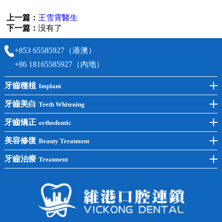
上一篇：
王雪霄醫生
下一篇：
没有了
+853 65585927（港澳）
+86 18165585927（內地）
牙齒種植
Implant
前牙種植
牙齒美白
Teeth Whitening
後牙種植
冷光美白
牙齒矯正
orthodontic
單顆種植
洗牙
牙齒矯正
美容修復
Beauty Treatment
半口種植
黃黑牙
兒童矯正
全瓷牙
牙齒治療
Treatment
全口種植
四環素牙
隱形矯正
牙缺失
蛀牙補牙
常見問題
齙牙
鑲牙
智齒
牙貼面
牙列不齊
烤瓷牙
牙齦出血