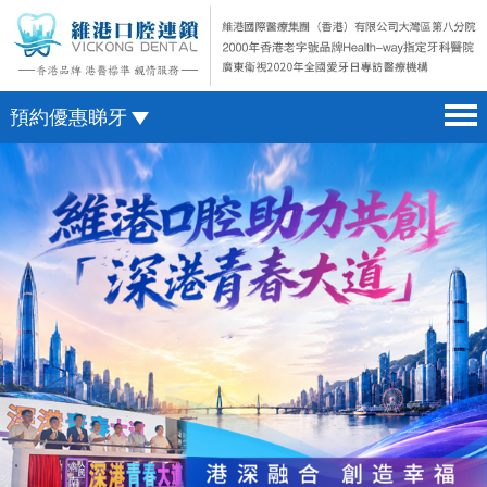
預約優惠睇牙
首頁 home page
澳門電話預約
醫院簡介 hospital introduction
微信預約
醫生介紹 doctor introduction
WhatsApp預約
醫療新聞 medical news
種植牙 dental implant
箍牙 orthodontics
收費標準 change standard
預約牙醫 contact us