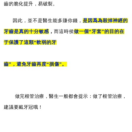
齒的脆化提升，易破裂。
因此，並不是醫生能多賺你錢，
是因爲為殺掉神經的
牙齒是真的十分敏感
，
而這時侯
做一個“
牙套
”的目的在
于保護了這顆“
軟弱的牙
齒
”，避免牙齒再度“損傷”。
做
完根管治療，醫生一般都會提示：做了根管治療，
建議要戴牙冠哦！