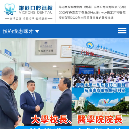
預約優惠睇牙
首頁 home page
澳門電話預約
醫院簡介 hospital introduction
微信預約
醫生介紹 doctor introduction
WhatsApp預約
醫療新聞 medical news
種植牙 dental implant
箍牙 orthodontics
收費標準 change standard
預約牙醫 contact us