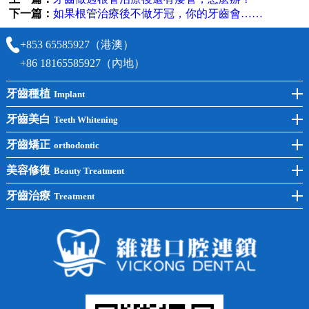
下一篇：
如果根管治療後不做牙冠，你的牙齒會……
+853 65585927（港澳）
+86 18165585927（內地）
牙齒種植
Implant
前牙種植
牙齒美白
Teeth Whitening
後牙種植
冷光美白
牙齒矯正
orthodontic
單顆種植
洗牙
牙齒矯正
美容修復
Beauty Treatment
半口種植
黃黑牙
兒童矯正
全瓷牙
牙齒治療
Treatment
全口種植
四環素牙
隱形矯正
牙缺失
蛀牙補牙
常見問題
齙牙
鑲牙
智齒
牙貼面
牙列不齊
烤瓷牙
牙齦出血
地包天
義齒
拔牙