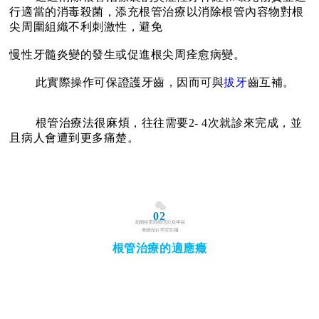
行適當的消毒殺菌，添充根管治療以消除根管
內容物對根
尖周圍組織不利刺激性，避免
慢性牙髓炎變的發生或促進根尖周痊愈病變。
此
實際操作可保證護牙齒，因而可與
拔牙
齒互補。
根
管治療法很麻煩，往往需要2- 4次就診來完成，並
且病人會遭到更多痛楚。
02
根管治療的適應癥