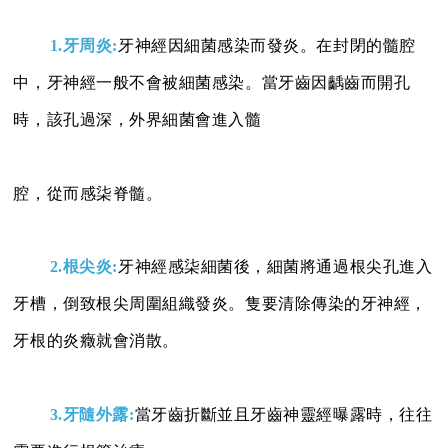
1.牙周炎:
牙神經因細菌感染而發炎。在封閉的髓腔
中，牙神經一般不會被細菌感染。
當牙齒因齲齒而開孔
時，該孔過深，外界細菌會進入髓
腔，從而感柒脊髓。
2.根尖炎:
牙神經感柒細菌後，細菌將通過根尖孔進入
牙槽，倒致根尖周圍組織發
炎。隻要清除傳染的牙神經，
牙根的炎癥就會消散。
3.牙隨外露:
當牙齒折斷並且牙齒神靈經曝露時，往往