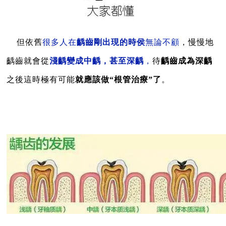
但依舊
很多人在
齲齒剛出現的時侯
無論不顧
，慢慢地
齲齒就會從
淺齲變成中齲，甚至深齲
，
待
齲齒成為深齲
之後這時極有可能
就應該做“根管治療”了
。