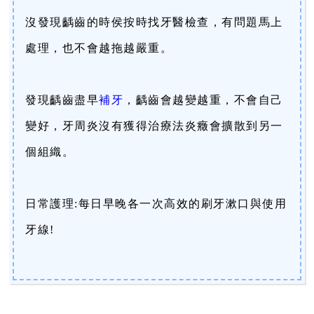
沒發現齲齒的時侯按時找牙醫檢查，有問題馬上
處理，也不會越拖越嚴重。
發現齲齒盡早
補牙
，齲齒會越變越重，不會自己
變好，牙周炎沒有獲得治療法炎癥會擴散到另一
個組織。
日常護理:每日早晚各一次高效的刷牙漱口與使用
牙線!