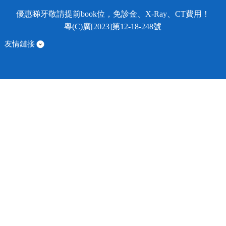
優惠睇牙敬請提前book位，免診金、X-Ray、CT費用！
粵(C)廣[2023]第12-18-248號
友情鏈接