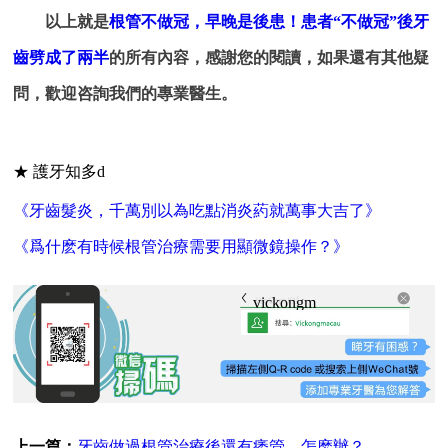
以上就是
根管不做冠，早晚是後患！患者“不做冠”後牙
齒劈成了兩半
的所有內容，感謝您的閱讀，如果還有其他疑
問，歡迎咨詢我們的專業醫生。
★ 護牙知多d
《牙齒髮炎，千萬別以為吃點消炎葯就萬事大吉了》
《爲什麽有時候根管治療需要用顯微鏡操作？》
vickongmacau
上一篇：
牙齒做過根管治療後還有痿管，怎麽辦？